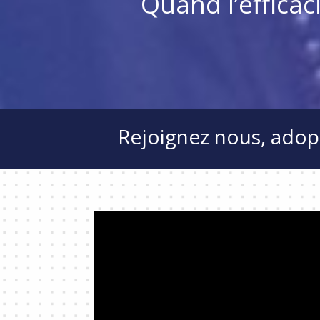
Quand l’eﬃcaci
Rejoignez nous, adop