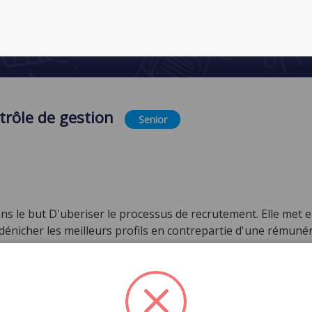
trôle de gestion
Senior
 le but D'uberiser le processus de recrutement. Elle met en
dénicher les meilleurs profils en contrepartie d'une rémuné
recrutons des Headhunters indépendants (Chasseurs de tète
imes de cooptation: Senior 22 500 DZD - Expert 35 000 DZD - 