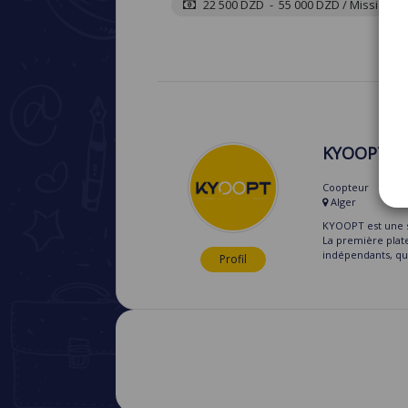
22 500 DZD - 55 000 DZD / Mission
KYOOPT
Coopteur
Alger
KYOOPT est une s
La première plat
indépendants, qui
Profil