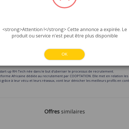
Publiée le:
il y a 7 ans
Consultant
Audit / cont
<strong>Attention !</strong> Cette annonce a expirée. Le
produit ou service n'est peut être plus disponible
OK
tart-up RH-Tech née dans le but d'uberiser le processus de recrutement.
eforme Africaine dédiée au recrutement par COOPTATION. Elle met en relation le
 grâce à leur vécu et leurs réseaux, vont leur dénicher les meilleurs profils en co
Offres
similaires